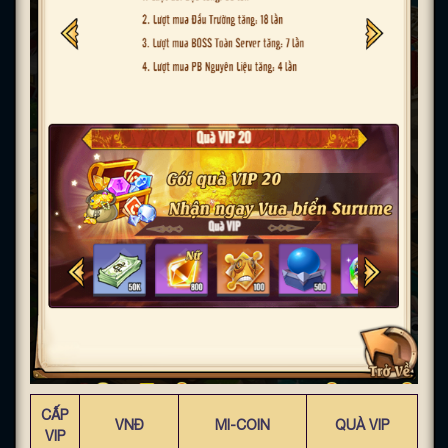
CẤP
VNĐ
MI-COIN
QUÀ VIP
VIP