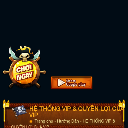
HỆ THỐNG VIP & QUYỀN LỢI CỦA
VIP
Trang chủ
-
Hướng Dẫn
-
HỆ THỐNG VIP &
QUYỀN LỢI CỦA VIP