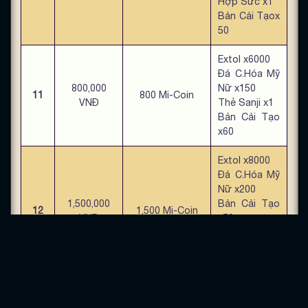
Hợp Sức x1
Bản Cải Tạox
50
Extol x6000
Đá C.Hóa Mỹ
800,000
Nữ x150
11
800 Mi-Coin
VNĐ
Thẻ Sanji x1
Bản Cải Tạo
x60
Extol x8000
Đá C.Hóa Mỹ
Nữ x200
1,500,000
Bản Cải Tạo
12
1,500 Mi-Coin
VNĐ
x70
Thẻ Kalifa x1
Thời Trang
ACE x1
Extol x10000
Đá C.Hóa Mỹ