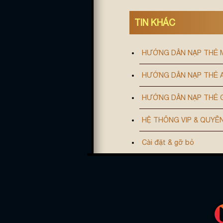
TIN KHÁC
HƯỚNG DẪN NẠP THẺ
HƯỚNG DẪN NẠP THẺ A
HƯỚNG DẪN NẠP THẺ G
HỆ THỐNG VIP & QUYỀN
Cài đặt & gỡ bỏ