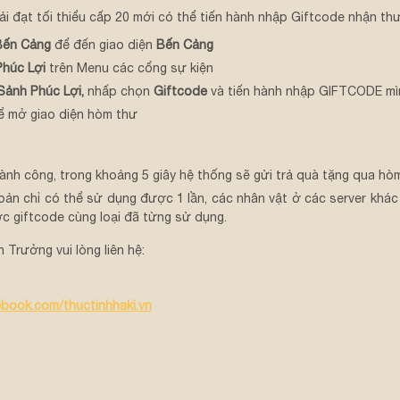
 đạt tối thiểu cấp 20 mới có thể tiến hành nhập Giftcode nhận th
Bến Cảng
để đến giao diện
Bến Cảng
Phúc Lợi
trên Menu các cổng sự kiện
Sảnh Phúc Lợi,
nhấp chọn
Giftcode
và tiến hành nhập GIFTCODE mì
ể mở giao diện hòm thư
ành công, trong khoảng 5 giây hệ thống sẽ gửi trả quà tặng qua hò
khoản chỉ có thể sử dụng được 1 lần, các nhân vật ở các server khác
c giftcode cùng loại đã từng sử dụng.
Trưởng vui lòng liên hệ:
book.com/thuctinhhaki.vn