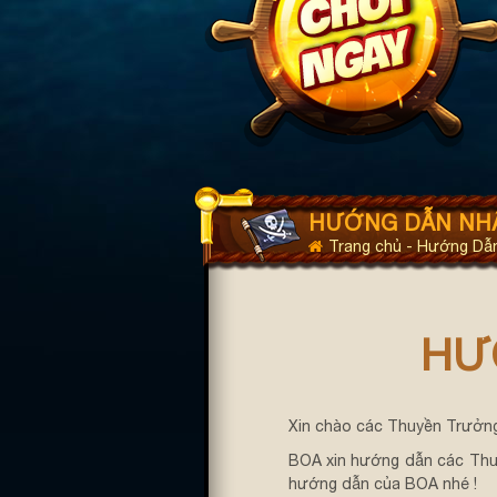
HƯỚNG DẪN NH
Trang chủ
-
Hướng Dẫ
HƯ
Xin chào các Thuyền Trưởng
BOA xin hướng dẫn các Thu
hướng dẫn của BOA nhé !