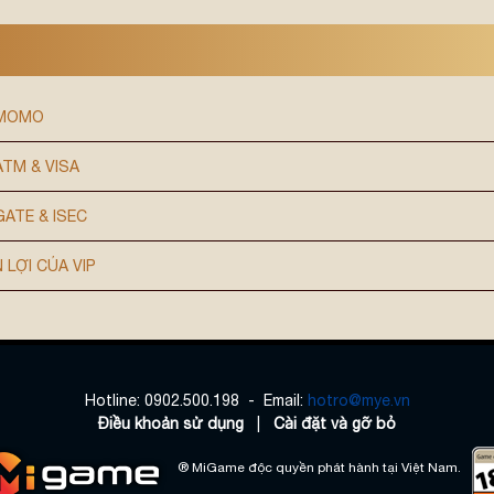
 MOMO
TM & VISA
ATE & ISEC
 LỢI CỦA VIP
Hotline: 0902.500.198 - Email:
hotro@mye.vn
Điều khoản sử dụng
|
Cài đặt và gỡ bỏ
® MiGame độc quyền phát hành tại Việt Nam.