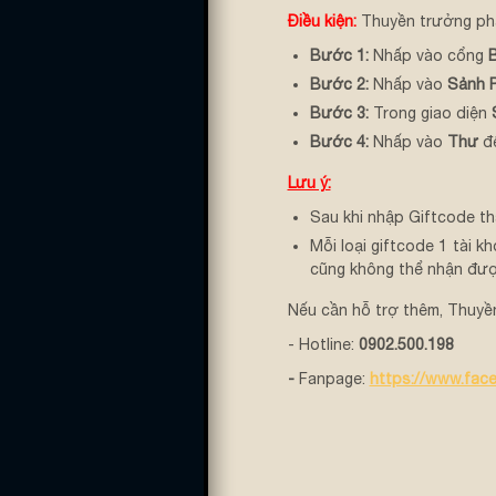
Điều kiện:
Thuyền trưởng phải
Bước 1:
Nhấp vào cổng
Bước 2:
Nhấp vào
Sảnh 
Bước 3:
Trong giao diện
Bước 4:
Nhấp vào
Thư
đ
Lưu ý:
Sau khi nhập Giftcode th
Mỗi loại giftcode 1 tài 
cũng không thể nhận đượ
Nếu cần hỗ trợ thêm, Thuyền 
- Hotline:
0902.500.198
-
Fanpage:
https://www.face