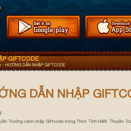
ẬP GIFTCODE
n
-
HƯỚNG DẪN NHẬP GIFTCODE
ỚNG DẪN NHẬP GIFTC
,
yền Trưởng cách nhập Giftcode trong Thức Tỉnh HAKI. Thuyền Tr