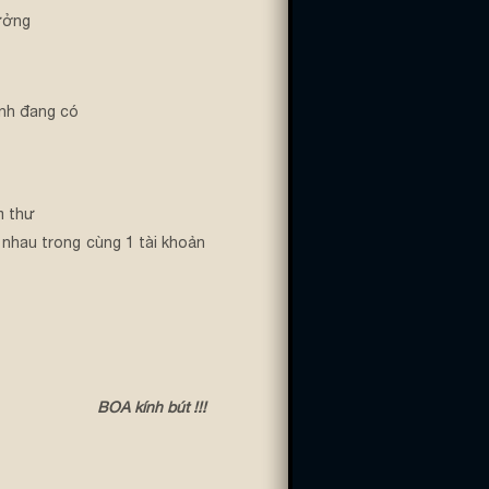
ưởng
nh đang có
m thư
 nhau trong cùng 1 tài khoản
BOA kính bút !!!